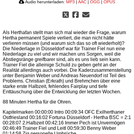
Audio herunterladen:
MP3
|
AAC
|
OGG
|
OPUS
Als Herthafan stellt man sich mal wieder die Frage, warum
Hertha permanent Spiele verliert, die man nicht hätte
verlieren müssen (und warum sich das so oft wiederholt)?
Die Niederlage in Düsseldorf war für Trainer Fiel nun eine
Niederlage zu viel und wir machen uns Sorgen, weil die
Abstiegsränge greifbarer sind, als es uns lieb sein kann.
Trainer Fiel die alleinige Schuld zu geben geht an der
Realität allerdings auch vorbei. Die Kaderzusammenstellung
unter Benjamin Weber und Andreas Neuendorf ist Teil des
Problems. Christian (Erkrath) und Brehmchen über eine
starke erste Halbzeit, fehlendes Fairplay und tiefe
Enttäuschung über die Entwicklung der letzten Wochen.
88 Minuten Hertha für die Ohren.
Kapitelmarken 00:00:00 Intro 00:09:34 OFC Exilherthaner
Ostfriesland 00:16:02 Fortuna Düsseldorf - Hertha BSC = 2:1
00:28:07 2.Halbzeit 00:42:16 Immer Pech ist Unvermögen
00:46:49 Trainer Fiel und Leitl 00:59:30 Benny Weber
01:14:58 Zig personelle Umbrüche