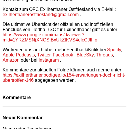
Kontakt zum OFC Exilherthaner Ostfriesland via E-Mail:
exilherthanerostfriesland@gmail.com
.
Die ultimative Übersicht der offiziellen und inoffiziellen
Fanclubs von Hertha BSC für Exilherthaner gibt es unter
https://www.google.com/maps/d/viewer?
mid=1YRZMSNjXNCSjBxUkZtKVS4elcCJII_o
.
Wir freuen uns auch über mehr Feedback/Kritik bei
Spotify
,
Apple Podcasts
,
Twitter
,
Facebook
,
BlueSky
,
Threads
,
Amazon
oder bei
Instagram
.
Kommentare zur aktuellen Folge können auch gerne unter
https://exilherthaner.podigee.io/154-erwartungen-doch-nicht-
ubertroffen-146
abgegeben werden.
Kommentare
Neuer Kommentar
Name oder Pseudonym