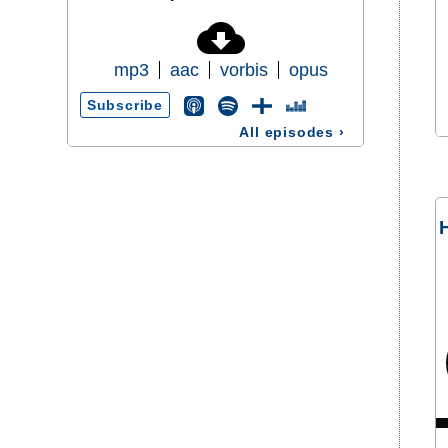
mp3
aac
vorbis
opus
Subscribe
All episodes
›
H