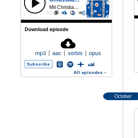
Mit Christian (Erkrath) und Brehmchen
00:00:00
Download episode
mp3
aac
vorbis
opus
Subscribe
All episodes
›
October