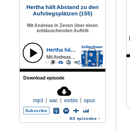
Hertha hält Abstand zu den
Aufstiegsplätzen (155)
Mit Andreas in Zeven über einen
enttäuschenden Auftritt
Hertha hält Abstand zu den Aufstiegsplätzen (155)
Mit Andreas in Zeven über einen enttäuschenden Auftritt
00:00:00
Download episode
mp3
aac
vorbis
opus
Subscribe
All episodes
›