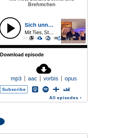
Brehmchen
Sich unnötig selbst besiegt (157)
Mit Ties, Stefan, Dennis und Brehmchen
00:00:00
Download episode
mp3
aac
vorbis
opus
Subscribe
All episodes
›