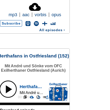
mp3
aac
vorbis
opus
Subscribe
All episodes
›
erthafans in Ostfriesland (152)
Mit André und Sönke vom OFC
Exilherthaner Ostfriesland (Aurich)
Herthafans in Ostfriesland (152)
Mit André und Sönke vom OFC Exilherthaner Ostfriesland (Aurich)
00:00:00